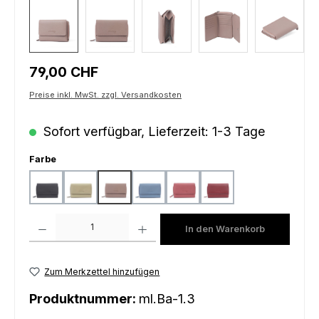
Regulärer Preis:
79,00 CHF
Preise inkl. MwSt. zzgl. Versandkosten
Sofort verfügbar, Lieferzeit: 1-3 Tage
auswählen
Farbe
black
light mustard
peach
sky blue
sunrise
wine
Produkt Anzahl: Gib den gewünschten Wert ein oder benutze die Schaltfl
In den Warenkorb
Zum Merkzettel hinzufügen
Produktnummer:
ml.Ba-1.3