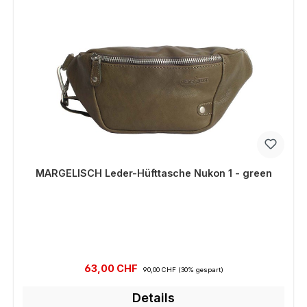
MARGELISCH Leder-Hüfttasche Nukon 1 - green
Verkaufspreis:
Regulärer Preis:
63,00 CHF
90,00 CHF
(30% gespart)
Details