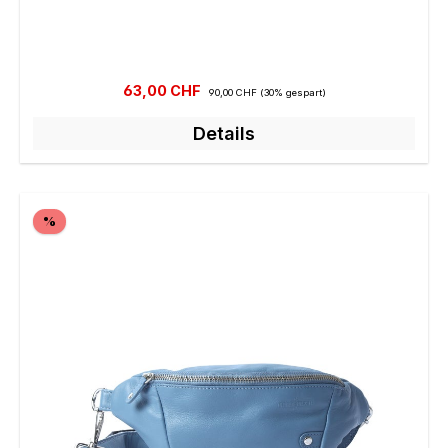
Verkaufspreis:
Regulärer Preis:
63,00 CHF
90,00 CHF
(30% gespart)
Details
Rabatt
%