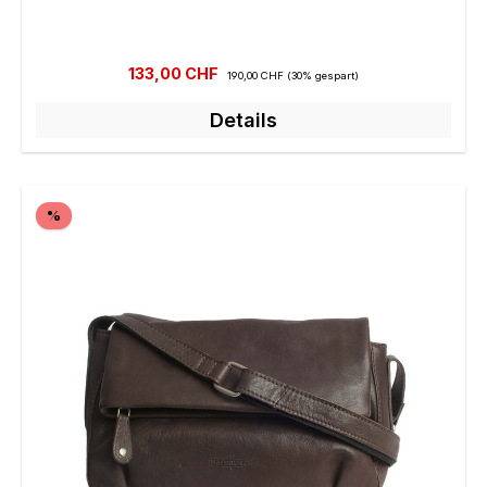
Verkaufspreis:
Regulärer Preis:
133,00 CHF
190,00 CHF
(30% gespart)
Details
Rabatt
%