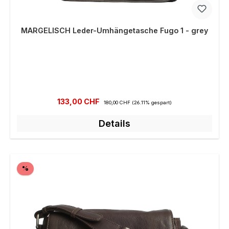
MARGELISCH Leder-Umhängetasche Fugo 1 - grey
Verkaufspreis:
Regulärer Preis:
133,00 CHF
180,00 CHF
(26.11% gespart)
Details
Rabatt
%