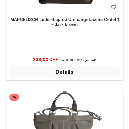
MARGELISCH Leder-Laptop Umhängetasche Cedel 1
- dark brown
Verkaufspreis:
Regulärer Preis:
208,00 CHF
260,00 CHF
(20% gespart)
Details
Rabatt
%