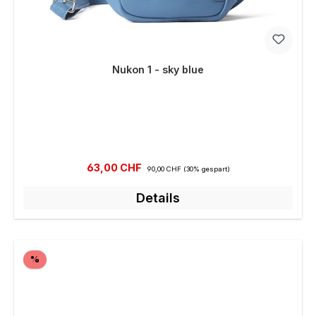
Nukon 1 - sky blue
Verkaufspreis:
Regulärer Preis:
63,00 CHF
90,00 CHF
(30% gespart)
Details
Rabatt
%