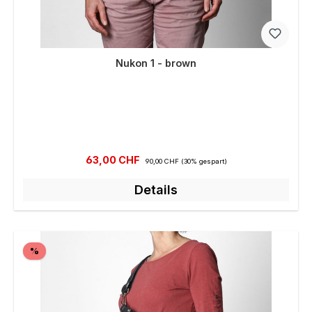
Nukon 1 - brown
Verkaufspreis:
Regulärer Preis:
63,00 CHF
90,00 CHF
(30% gespart)
Details
Rabatt
%