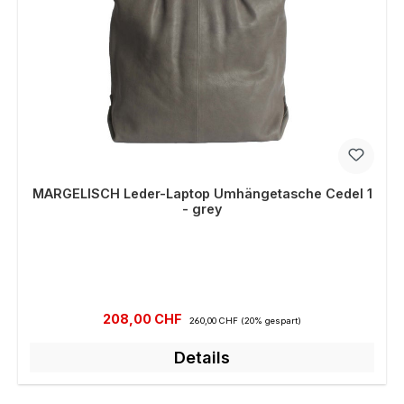
MARGELISCH Leder-Laptop Umhängetasche Cedel 1
- grey
Verkaufspreis:
Regulärer Preis:
208,00 CHF
260,00 CHF
(20% gespart)
Details