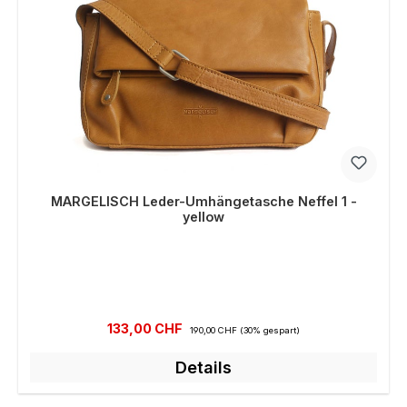
MARGELISCH Leder-Umhängetasche Neffel 1 -
yellow
Verkaufspreis:
Regulärer Preis:
133,00 CHF
190,00 CHF
(30% gespart)
Details