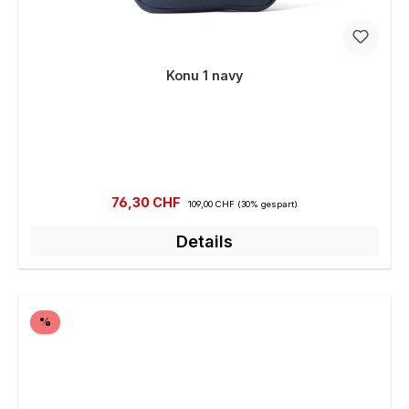
Konu 1 navy
Verkaufspreis:
Regulärer Preis:
76,30 CHF
109,00 CHF
(30% gespart)
Details
Rabatt
%