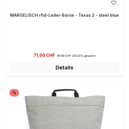
MARGELISCH rfid-Leder-Börse - Texas 2 - steel blue
Verkaufspreis:
Regulärer Preis:
71,00 CHF
89,00 CHF
(20.22% gespart)
Details
Rabatt
%