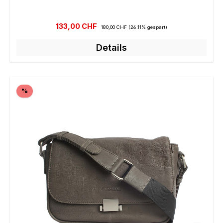
Verkaufspreis:
Regulärer Preis:
133,00 CHF
180,00 CHF
(26.11% gespart)
Details
Rabatt
%