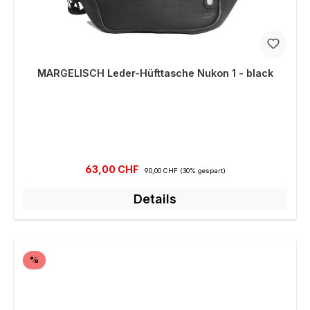
MARGELISCH Leder-Hüfttasche Nukon 1 - black
Verkaufspreis:
Regulärer Preis:
63,00 CHF
90,00 CHF
(30% gespart)
Details
Rabatt
%