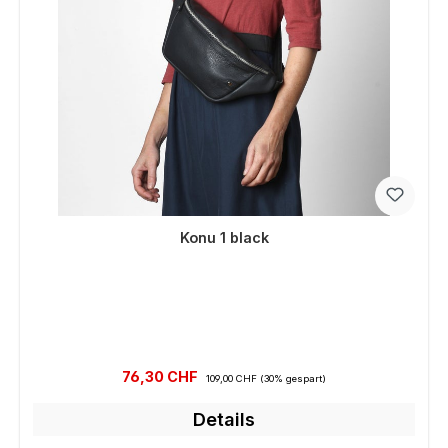
Konu 1 black
Verkaufspreis:
Regulärer Preis:
76,30 CHF
109,00 CHF
(30% gespart)
Details