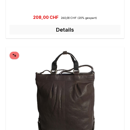
Verkaufspreis:
Regulärer Preis:
208,00 CHF
260,00 CHF
(20% gespart)
Details
Rabatt
%