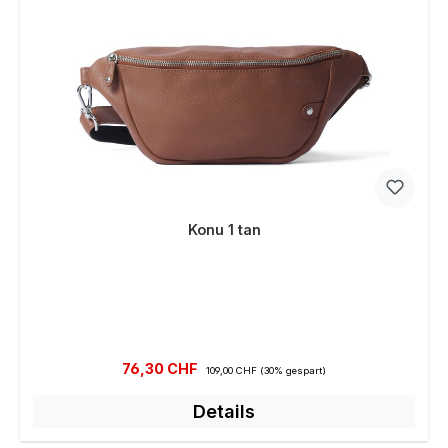
Konu 1 tan
Verkaufspreis:
Regulärer Preis:
76,30 CHF
109,00 CHF
(30% gespart)
Details