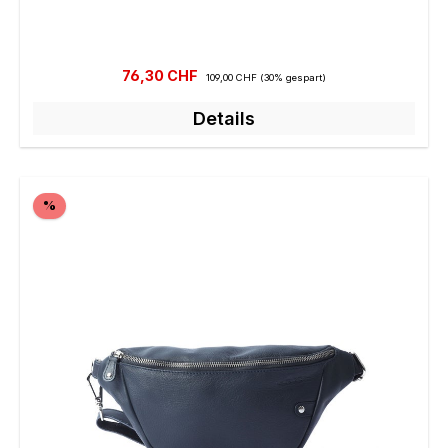
Verkaufspreis:
Regulärer Preis:
76,30 CHF
109,00 CHF
(30% gespart)
Details
Rabatt
%