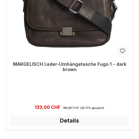
MARGELISCH Leder-Umhängetasche Fugo 1 - dark
brown
Verkaufspreis:
Regulärer Preis:
133,00 CHF
180,00 CHF
(26.11% gespart)
Details