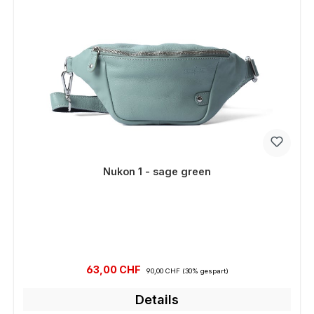
Nukon 1 - sage green
Verkaufspreis:
Regulärer Preis:
63,00 CHF
90,00 CHF
(30% gespart)
Details