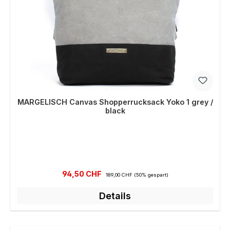
MARGELISCH Canvas Shopperrucksack Yoko 1 grey /
black
Verkaufspreis:
Regulärer Preis:
94,50 CHF
189,00 CHF
(50% gespart)
Details