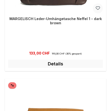
MARGELISCH Leder-Umhängetasche Neffel 1 - dark
brown
Verkaufspreis:
Regulärer Preis:
133,00 CHF
190,00 CHF
(30% gespart)
Details
Rabatt
%