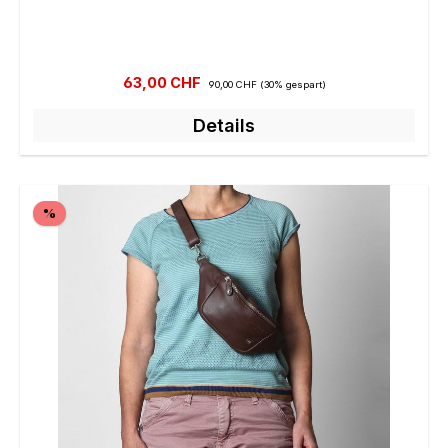
Verkaufspreis:
Regulärer Preis:
63,00 CHF
90,00 CHF
(30% gespart)
Details
Rabatt
%