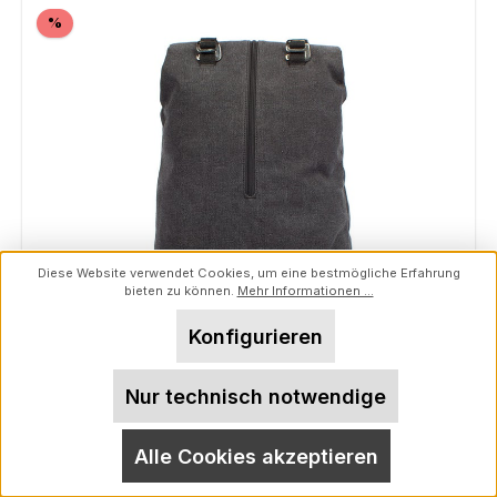
Rabatt
%
Diese Website verwendet Cookies, um eine bestmögliche Erfahrung
bieten zu können.
Mehr Informationen ...
Konfigurieren
MARGELISCH Canvas Rolltop-Rucksack Nemin 1
Nur technisch notwendige
charcoal
Alle Cookies akzeptieren