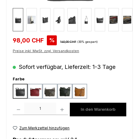
Verkaufspreis:
98,00 CHF
%
Regulärer Preis:
140,00 CHF
(30% gespart)
Preise inkl. MwSt. zzgl. Versandkosten
Sofort verfügbar, Lieferzeit: 1-3 Tage
auswählen
Farbe
black
bordeaux
grey
petrol
yellow
Produkt Anzahl: Gib den gewünschten Wert ein oder benutze die Schaltfl
In den Warenkorb
Zum Merkzettel hinzufügen