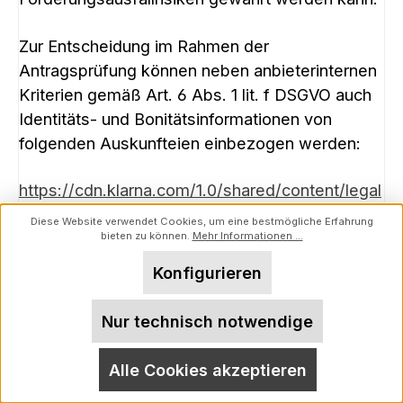
Zur Entscheidung im Rahmen der
Antragsprüfung können neben anbieterinternen
Kriterien gemäß Art. 6 Abs. 1 lit. f DSGVO auch
Identitäts- und Bonitätsinformationen von
folgenden Auskunfteien einbezogen werden:
https://cdn.klarna.com/1.0/shared/content/legal
/terms/0/de_de/credit_rating_agencies
Diese Website verwendet Cookies, um eine bestmögliche Erfahrung
bieten zu können.
Mehr Informationen ...
Die Bonitätsauskunft kann
Konfigurieren
Wahrscheinlichkeitswerte enthalten (sog.
Score-Werte). Soweit Score-Werte in das
Nur technisch notwendige
Ergebnis der Bonitätsauskunft einfließen, haben
sie ihre Grundlage in einem wissenschaftlich
Alle Cookies akzeptieren
anerkannten mathematisch-statistischen