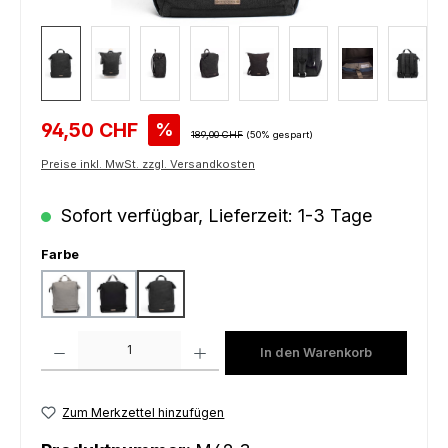
Verkaufspreis:
94,50 CHF
%
Regulärer Preis:
189,00 CHF
(50% gespart)
Preise inkl. MwSt. zzgl. Versandkosten
Sofort verfügbar, Lieferzeit: 1-3 Tage
auswählen
Farbe
grey
black
charcoal
Produkt Anzahl: Gib den gewünschten Wert ein oder benutze die Schaltfl
In den Warenkorb
Zum Merkzettel hinzufügen