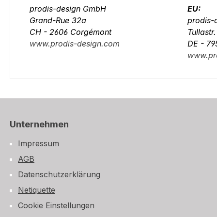
prodis-design GmbH
EU:
Grand-Rue 32a
prodis
CH - 2606 Corgémont
Tullastr
www.prodis-design.com
DE - 79
www.pr
Unternehmen
Impressum
AGB
Datenschutzerklärung
Netiquette
Cookie Einstellungen