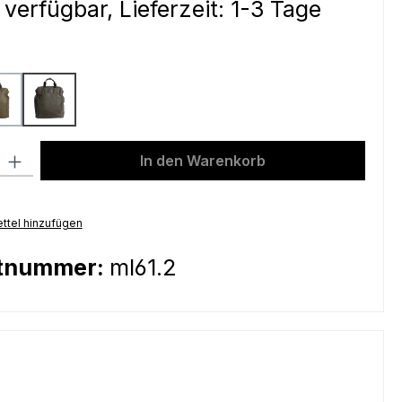
 verfügbar, Lieferzeit: 1-3 Tage
ählen
green
grey
l: Gib den gewünschten Wert ein oder benutze die Schaltflächen um
In den Warenkorb
ttel hinzufügen
tnummer:
ml61.2