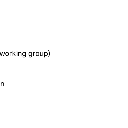
r working group)
en
1