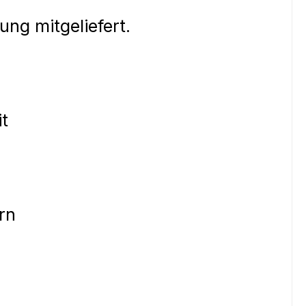
ng mitgeliefert.
it
ern