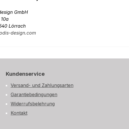
-design GmbH
. 10a
540 Lörrach
odis-design.com
Kundenservice
Versand- und Zahlungsarten
Garantiebedingungen
Widerrufsbelehrung
Kontakt