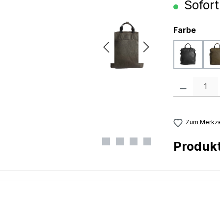
Sofort
ausw
Farbe
black
Produkt Anzah
Zum Merkze
Produk