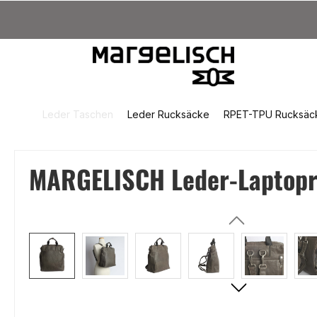
um Hauptinhalt springen
Zur Suche springen
Zur Hauptnavigation springen
Leder Taschen
Leder Rucksäcke
RPET-TPU Rucksäc
MARGELISCH Leder-Laptopru
Bildergalerie überspringen