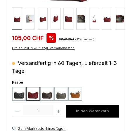
Verkaufspreis:
105,00 CHF
%
Regulärer Preis:
150,00 CHF
(30% gespart)
Preise inkl. MwSt. zzgl. Versandkosten
Versandfertig in 60 Tagen, Lieferzeit 1-3
Tage
auswählen
Farbe
black
bordeaux
dark brown
grey
yellow
Produkt Anzahl: Gib den gewünschten Wert ein oder benutze die Schaltfl
In den Warenkorb
Zum Merkzettel hinzufügen