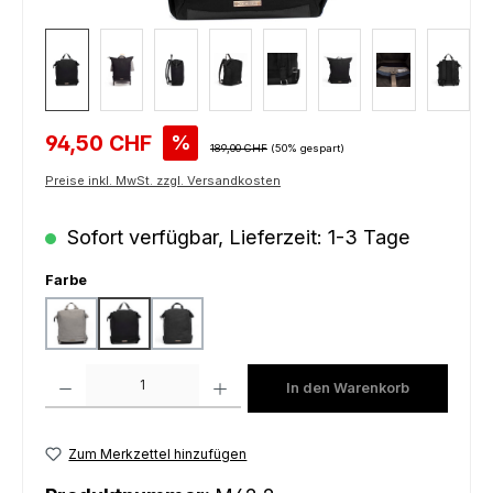
Verkaufspreis:
94,50 CHF
%
Regulärer Preis:
189,00 CHF
(50% gespart)
Preise inkl. MwSt. zzgl. Versandkosten
Sofort verfügbar, Lieferzeit: 1-3 Tage
auswählen
Farbe
grey
black
charcoal
Produkt Anzahl: Gib den gewünschten Wert ein oder benutze die Schaltfl
In den Warenkorb
Zum Merkzettel hinzufügen