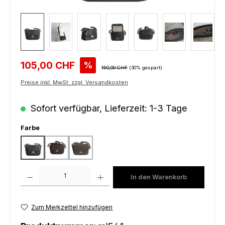
Verkaufspreis:
105,00 CHF
%
Regulärer Preis:
150,00 CHF
(30% gespart)
Preise inkl. MwSt. zzgl. Versandkosten
Sofort verfügbar, Lieferzeit: 1-3 Tage
auswählen
Farbe
black
dark brown
grey
Produkt Anzahl: Gib den gewünschten Wert ein oder benutze die Schaltfl
In den Warenkorb
Zum Merkzettel hinzufügen