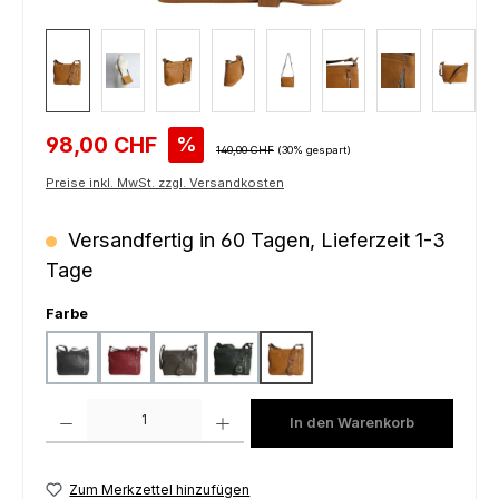
Verkaufspreis:
98,00 CHF
%
Regulärer Preis:
140,00 CHF
(30% gespart)
Preise inkl. MwSt. zzgl. Versandkosten
Versandfertig in 60 Tagen, Lieferzeit 1-3
Tage
auswählen
Farbe
black
bordeaux
grey
petrol
yellow
Produkt Anzahl: Gib den gewünschten Wert ein oder benutze die Schaltfl
In den Warenkorb
Zum Merkzettel hinzufügen