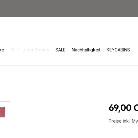
ke
RFID-Leder Börsen
SALE
Nachhaltigkeit
KEYCABINS
Reguläre
69,00 
Preise inkl. M