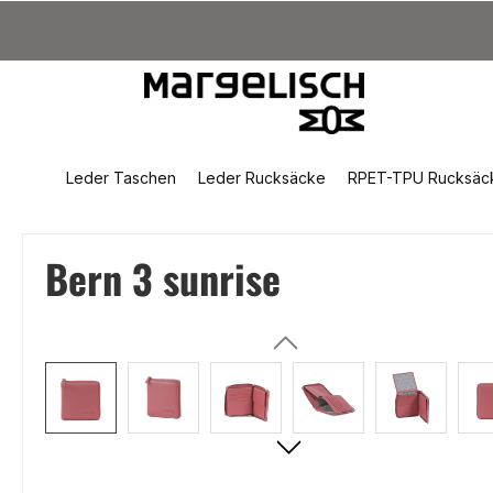
um Hauptinhalt springen
Zur Suche springen
Zur Hauptnavigation springen
Leder Taschen
Leder Rucksäcke
RPET-TPU Rucksäc
Bern 3 sunrise
Bildergalerie überspringen