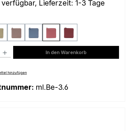
 verfügbar, Lieferzeit: 1-3 Tage
ählen
light mustard
peach
sky blue
sunrise
wine
l: Gib den gewünschten Wert ein oder benutze die Schaltflächen um
In den Warenkorb
ttel hinzufügen
tnummer:
ml.Be-3.6