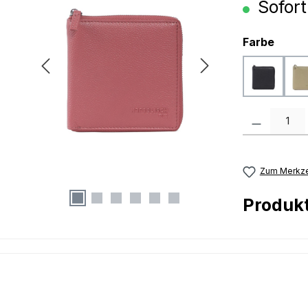
Sofort
ausw
Farbe
black
Produkt Anzah
Zum Merkze
Produk