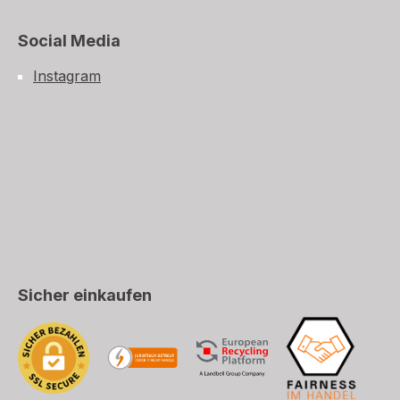
Social Media
Instagram
Sicher einkaufen
 Post (CH, LI), DHL (EU+Welt)