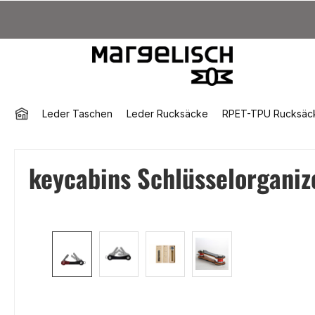
um Hauptinhalt springen
Zur Suche springen
Zur Hauptnavigation springen
Leder Taschen
Leder Rucksäcke
RPET-TPU Rucksäc
keycabins Schlüsselorganiz
Bildergalerie überspringen