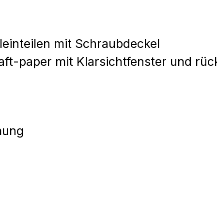
einteilen mit Schraubdeckel
ft-paper mit Klarsichtfenster und rüc
mung