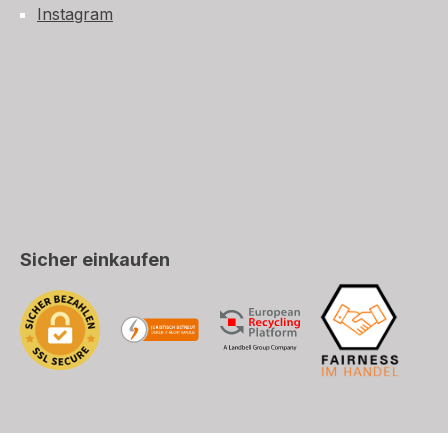
Instagram
Sicher einkaufen
 Post (CH, LI), DHL (EU+Welt)