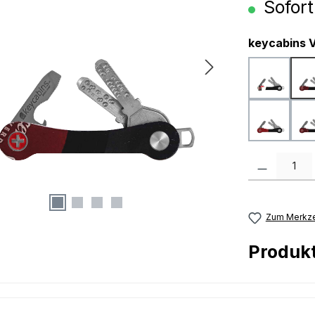
Sofort
keycabins V
kcVS
kcVS
Produkt Anzah
Zum Merkze
Produk