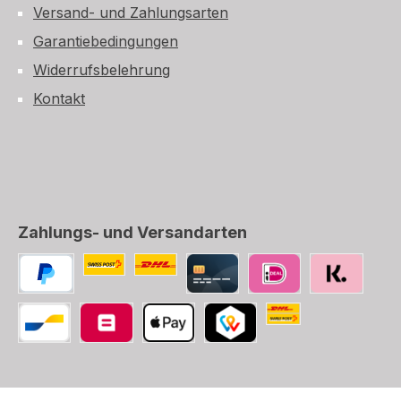
Versand- und Zahlungsarten
Garantiebedingungen
Widerrufsbelehrung
Kontakt
Zahlungs- und Versandarten
Benutzerdefiniertes Bild 1
Benutzerdefiniertes Bild 2
PayPal
Kredit-/Debitkarte
iDEAL
SOFORT
Die Schweizerische
Bancontact
Belfius
Apple Pay
TWINT