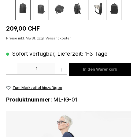
Regulärer Preis:
209,00 CHF
Preise inkl. MwSt. zzgl. Versandkosten
Sofort verfügbar, Lieferzeit: 1-3 Tage
Produkt Anzahl: Gib den gewünschten Wert ein oder benutze die Schaltfläch
In den Warenkorb
Zum Merkzettel hinzufügen
Produktnummer:
ML-IG-01