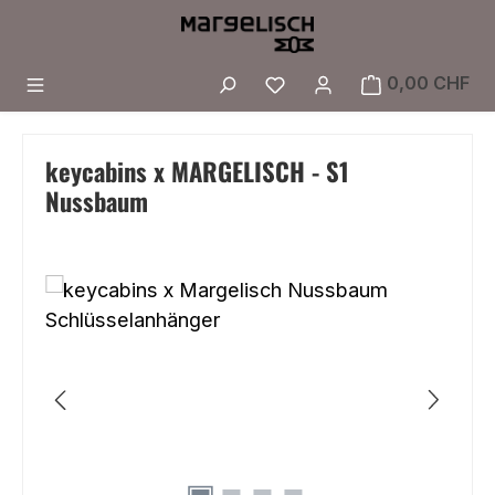
Zum Hauptinhalt springen
Du hast 0 Produkte a
0,00 CHF
keycabins x MARGELISCH - S1
Nussbaum
Bildergalerie überspringen