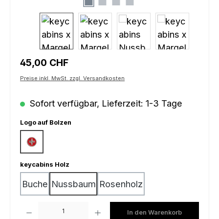
Regulärer Preis:
45,00 CHF
Preise inkl. MwSt. zzgl. Versandkosten
Sofort verfügbar, Lieferzeit: 1-3 Tage
auswählen
Logo auf Bolzen
Schweizerkreuz
auswählen
keycabins Holz
Buche
Nussbaum
Rosenholz
Produkt Anzahl: Gib den gewünschten Wert ein oder benutze die Schaltfl
In den Warenkorb