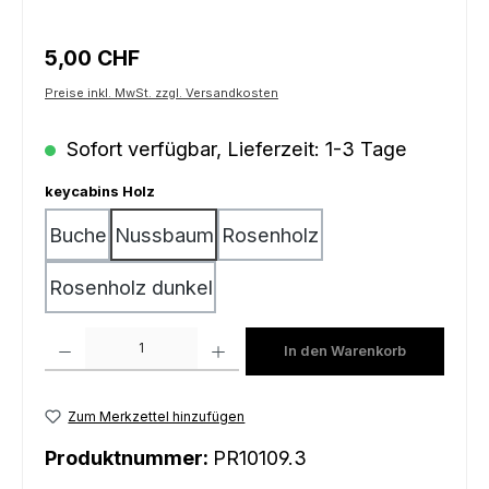
Regulärer Preis:
5,00 CHF
Preise inkl. MwSt. zzgl. Versandkosten
Sofort verfügbar, Lieferzeit: 1-3 Tage
auswählen
keycabins Holz
Buche
Nussbaum
Rosenholz
Rosenholz dunkel
Produkt Anzahl: Gib den gewünschten Wert ein oder benutze die Schaltfl
In den Warenkorb
Zum Merkzettel hinzufügen
Produktnummer:
PR10109.3