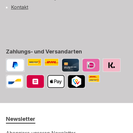
Kontakt
Zahlungs- und Versandarten
Benutzerdefiniertes Bild 1
Benutzerdefiniertes Bild 2
PayPal
Kredit-/Debitkarte
iDEAL
SOFORT
Die Schweizerische
Bancontact
Belfius
Apple Pay
TWINT
Newsletter