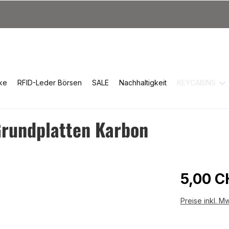
ke
RFID-Leder Börsen
SALE
Nachhaltigkeit
KEYCABINS
Grundplatten Karbon
Reguläre
5,00 C
Preise inkl. M