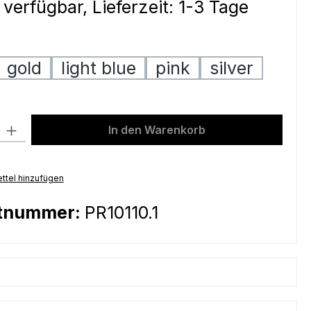
 verfügbar, Lieferzeit: 1-3 Tage
ählen
gold
light blue
pink
silver
l: Gib den gewünschten Wert ein oder benutze die Schaltflächen um
In den Warenkorb
ttel hinzufügen
tnummer:
PR10110.1