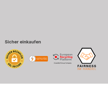
Sicher einkaufen
 Post (CH, LI), DHL (EU+Welt)