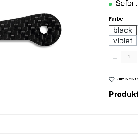
Sofort
ausw
Farbe
black
violet
Produkt Anzah
Zum Merkze
Produk