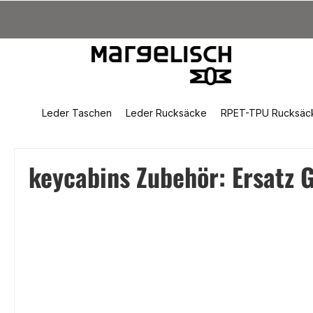
um Hauptinhalt springen
Zur Suche springen
Zur Hauptnavigation springen
Leder Taschen
Leder Rucksäcke
RPET-TPU Rucksäc
keycabins Zubehör: Ersatz 
Bildergalerie überspringen