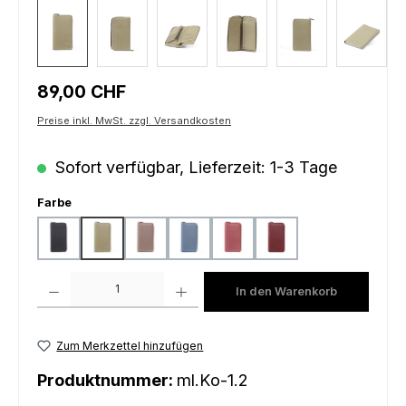
Regulärer Preis:
89,00 CHF
Preise inkl. MwSt. zzgl. Versandkosten
Sofort verfügbar, Lieferzeit: 1-3 Tage
auswählen
Farbe
black
light mustard
peach
sky blue
sunrise
wine
Produkt Anzahl: Gib den gewünschten Wert ein oder benutze die Schaltfl
In den Warenkorb
Zum Merkzettel hinzufügen
Produktnummer:
ml.Ko-1.2