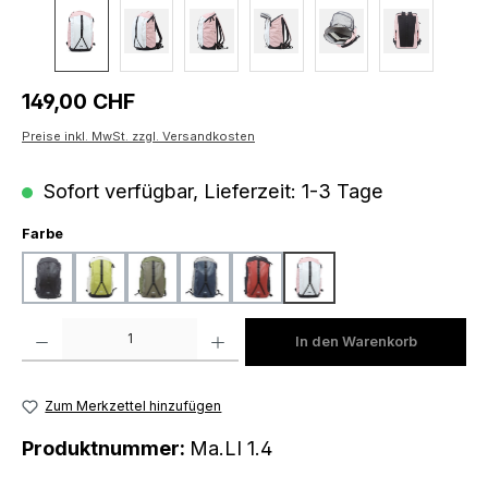
Regulärer Preis:
149,00 CHF
Preise inkl. MwSt. zzgl. Versandkosten
Sofort verfügbar, Lieferzeit: 1-3 Tage
auswählen
Farbe
black
lime-off white
olive-mud green
petrol-fog grey
rust-black
white-light rose
Produkt Anzahl: Gib den gewünschten Wert ein oder benutze die Schaltfläch
In den Warenkorb
Zum Merkzettel hinzufügen
Produktnummer:
Ma.LI 1.4