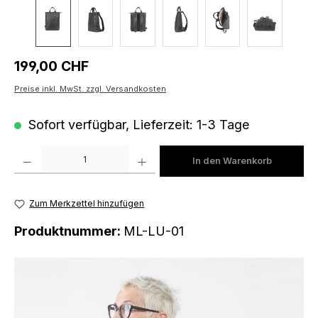
Regulärer Preis:
199,00 CHF
Preise inkl. MwSt. zzgl. Versandkosten
Sofort verfügbar, Lieferzeit: 1-3 Tage
Produkt Anzahl: Gib den gewünschten Wert ein oder benutze die Schaltfläch
In den Warenkorb
Zum Merkzettel hinzufügen
Produktnummer:
ML-LU-01