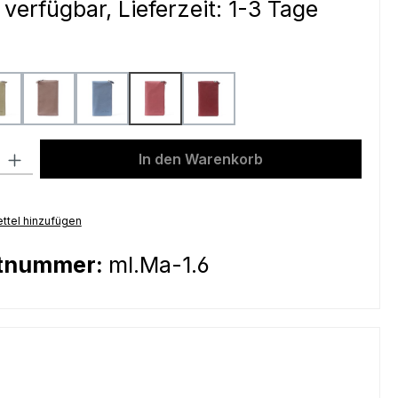
 verfügbar, Lieferzeit: 1-3 Tage
ählen
light mustard
peach
sky blue
sunrise
wine
l: Gib den gewünschten Wert ein oder benutze die Schaltflächen um
In den Warenkorb
ttel hinzufügen
tnummer:
ml.Ma-1.6