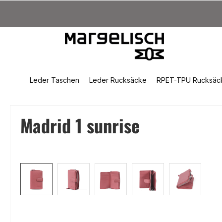
um Hauptinhalt springen
Zur Suche springen
Zur Hauptnavigation springen
Leder Taschen
Leder Rucksäcke
RPET-TPU Rucksäc
Madrid 1 sunrise
Bildergalerie überspringen