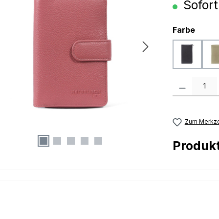
Sofort
ausw
Farbe
black
Produkt Anzah
Zum Merkze
Produk