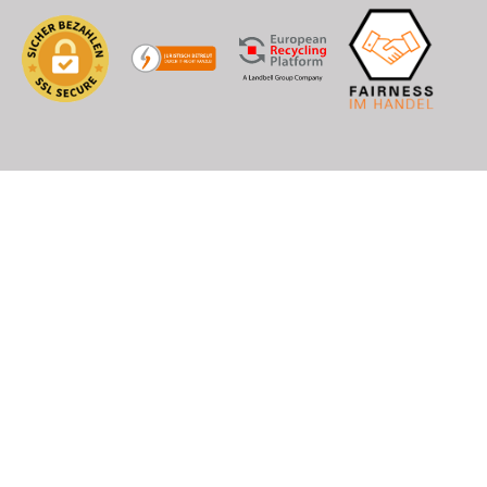
 Post (CH, LI), DHL (EU+Welt)