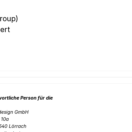
Group)
ert
ortliche Person für die
-design GmbH
. 10a
540 Lörrach