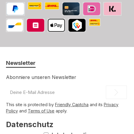
Benutzerdefiniertes Bild 1
Benutzerdefiniertes Bild 2
PayPal
Kredit-/Debitkarte
iDEAL
SOFORT
Die Schweizerische
Bancontact
Belfius
Apple Pay
TWINT
Newsletter
Abonniere unseren Newsletter
E-
Mail-
Adresse
This site is protected by
Friendly Captcha
and its
Privacy
*
Policy
and
Terms of Use
apply.
Datenschutz