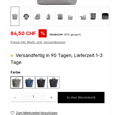
Verkaufspreis:
84,50 CHF
%
Regulärer Preis:
169,00 CHF
(50% gespart)
Preise inkl. MwSt. zzgl. Versandkosten
Versandfertig in 90 Tagen, Lieferzeit 1-3
Tage
auswählen
Farbe
grey
denim
black
charcoal
Produkt Anzahl: Gib den gewünschten Wert ein oder benutze die Schaltfl
In den Warenkorb
Zum Merkzettel hinzufügen