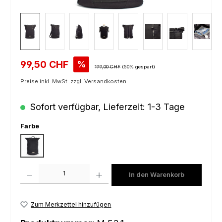
Verkaufspreis:
99,50 CHF
%
Regulärer Preis:
199,00 CHF
(50% gespart)
Preise inkl. MwSt. zzgl. Versandkosten
Sofort verfügbar, Lieferzeit: 1-3 Tage
auswählen
Farbe
black
Produkt Anzahl: Gib den gewünschten Wert ein oder benutze die Schaltfl
In den Warenkorb
Zum Merkzettel hinzufügen