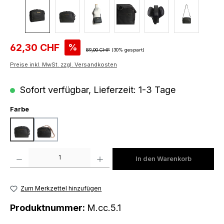
Verkaufspreis:
62,30 CHF
%
Regulärer Preis:
89,00 CHF
(30% gespart)
Preise inkl. MwSt. zzgl. Versandkosten
Sofort verfügbar, Lieferzeit: 1-3 Tage
auswählen
Farbe
black
black-bronze
Produkt Anzahl: Gib den gewünschten Wert ein oder benutze die Schaltfläch
In den Warenkorb
Zum Merkzettel hinzufügen
Produktnummer:
M.cc.5.1