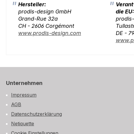
Hersteller:
Verant
prodis-design GmbH
die EU:
Grand-Rue 32a
prodis
CH - 2606 Corgémont
Tullast
www.prodis-design.com
DE - 7
www.pr
Unternehmen
Impressum
AGB
Datenschutzerklärung
Netiquette
Cookie Einstellungen