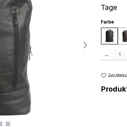
Tage
ausw
Farbe
black
Produkt Anzah
Zum Merkze
Produ