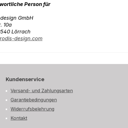
wortliche Person für
-design GmbH
r. 10a
9540 Lörrach
odis-design.com
Kundenservice
Versand- und Zahlungsarten
Garantiebedingungen
Widerrufsbelehrung
Kontakt