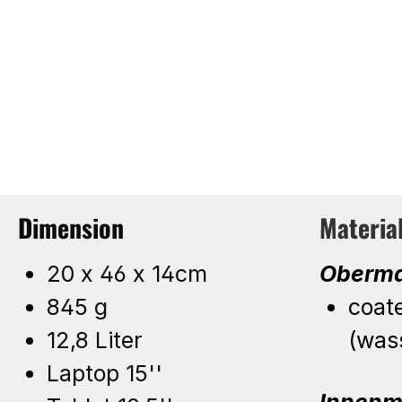
Dimension
Materia
20 x 46 x 14cm
Oberma
845 g
coat
12,8 Liter
(was
Laptop 15''
Innenm