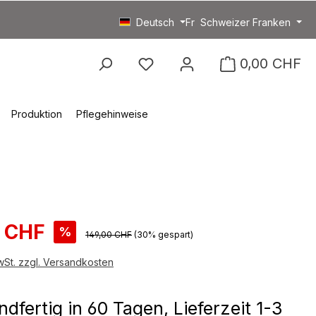
Deutsch
Fr
Schweizer Franken
Du hast 0 Produkte auf
0,00 CHF
Produktion
Pflegehinweise
spreis:
0 CHF
%
Regulärer Preis:
149,00 CHF
(30% gespart)
MwSt. zzgl. Versandkosten
dfertig in 60 Tagen, Lieferzeit 1-3