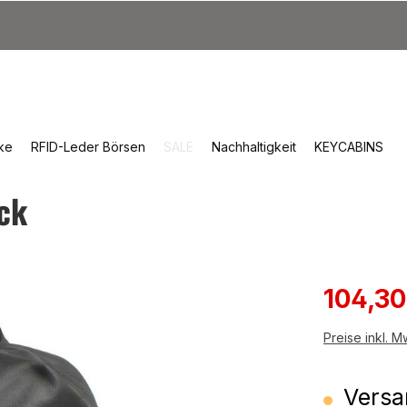
ke
RFID-Leder Börsen
SALE
Nachhaltigkeit
KEYCABINS
ck
Verkauf
104,3
Preise inkl. 
Versan