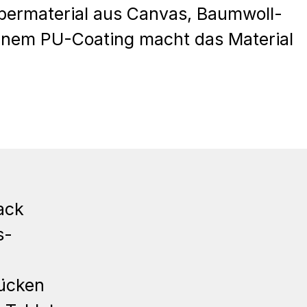
bermaterial aus Canvas, Baumwoll-
einem PU-Coating macht das Material
ack
s-
Rücken