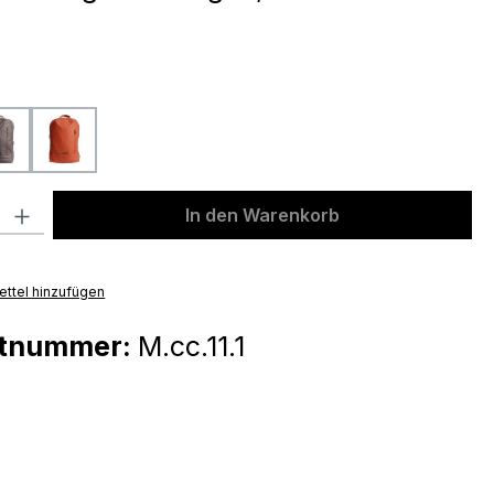
ählen
dark taupe
orange
l: Gib den gewünschten Wert ein oder benutze die Schaltflächen u
In den Warenkorb
ttel hinzufügen
ktnummer:
M.cc.11.1