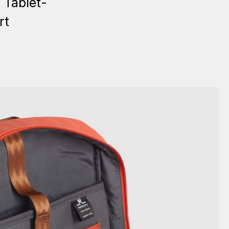
 Tablet-
rt