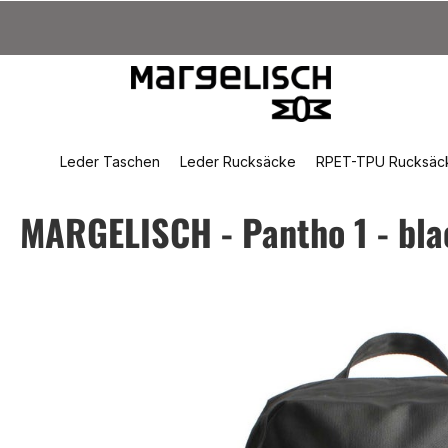
um Hauptinhalt springen
Zur Suche springen
Zur Hauptnavigation springen
Leder Taschen
Leder Rucksäcke
RPET-TPU Rucksäc
MARGELISCH - Pantho 1 - bla
Bildergalerie überspringen