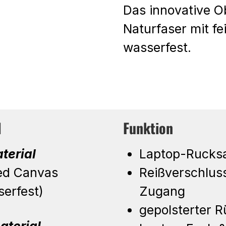
Das innovative O
Naturfaser mit f
wasserfest.
l
Funktion
terial
Laptop-Rucks
ed Canvas
Reißverschlus
serfest)
Zugang
gepolsterter 
aterial