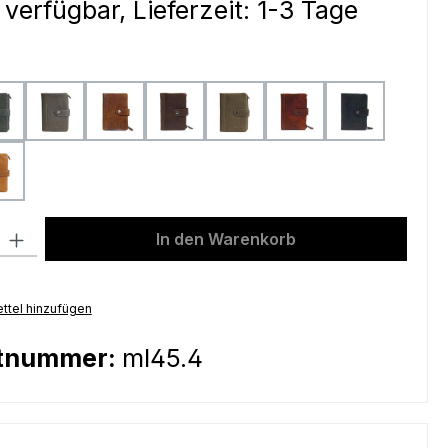
 verfügbar, Lieferzeit: 1-3 Tage
ählen
green
grey
mud
olive
petrol
pineapple
steelblu
yellow
l: Gib den gewünschten Wert ein oder benutze die Schaltflächen um
In den Warenkorb
ttel hinzufügen
tnummer:
ml45.4