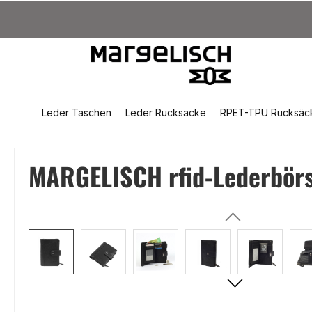
um Hauptinhalt springen
Zur Suche springen
Zur Hauptnavigation springen
Leder Taschen
Leder Rucksäcke
RPET-TPU Rucksäc
MARGELISCH rfid-Lederbörse
Bildergalerie überspringen