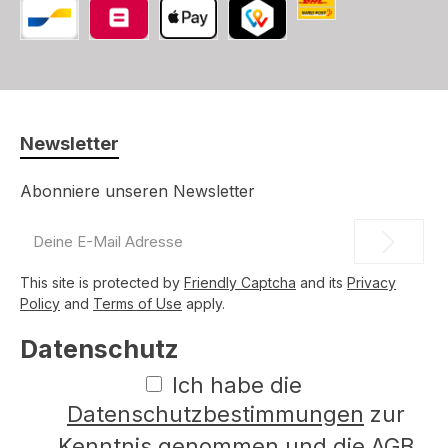
Die Schweizerische
Bancontact
Belfius
Apple Pay
TWINT
Newsletter
Abonniere unseren Newsletter
E-
Mail-
Adresse
This site is protected by
Friendly Captcha
and its
Privacy
*
Policy
and
Terms of Use
apply.
Datenschutz
Ich habe die
Datenschutzbestimmungen
zur
Kenntnis genommen und die
AGB