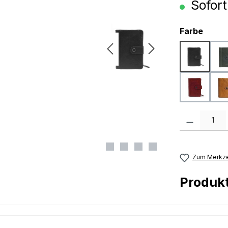
Sofort
ausw
Farbe
black
wine
Produkt Anzah
Zum Merkze
Produk