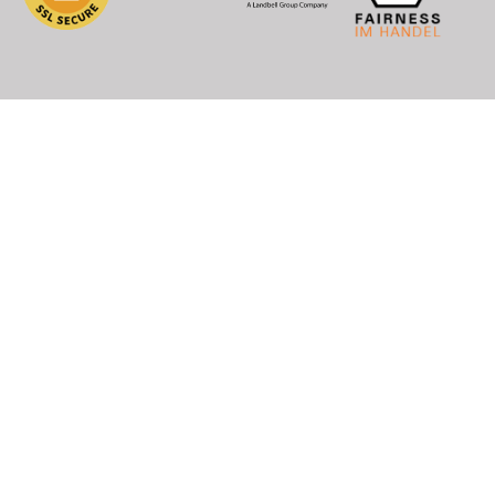
 Post (CH, LI), DHL (EU+Welt)