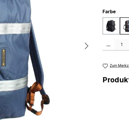
ausw
Farbe
black
Produkt Anzah
Zum Merkze
Produ