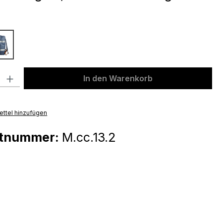
ählen
dark blue
l: Gib den gewünschten Wert ein oder benutze die Schaltflächen u
In den Warenkorb
ttel hinzufügen
ktnummer:
M.cc.13.2