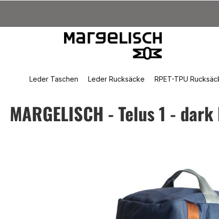
um Hauptinhalt springen
Zur Suche springen
Zur Hauptnavigation springen
Leder Taschen
Leder Rucksäcke
RPET-TPU Rucksäc
MARGELISCH - Telus 1 - dark 
Bildergalerie überspringen