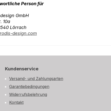
wortliche Person für
-design GmbH
r. 10a
9540 Lörrach
odis-design.com
Kundenservice
Versand- und Zahlungsarten
Garantiebedingungen
Widerrufsbelehrung
Kontakt