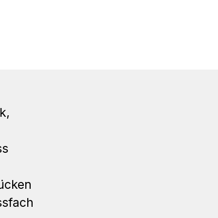
k,
ss
Rücken
ssfach