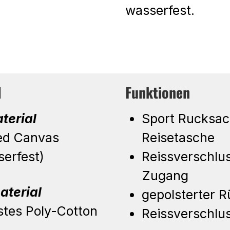
wasserfest.
l
Funktionen
terial
Sport Rucksac
ed Canvas
Reisetasche
serfest)
Reissverschlu
Zugang
aterial
gepolsterter 
stes Poly-Cotton
Reissverschlu