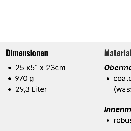
Dimensionen
Materia
25 x51 x 23cm
Oberma
970 g
coat
29,3 Liter
(was
Innenm
robu