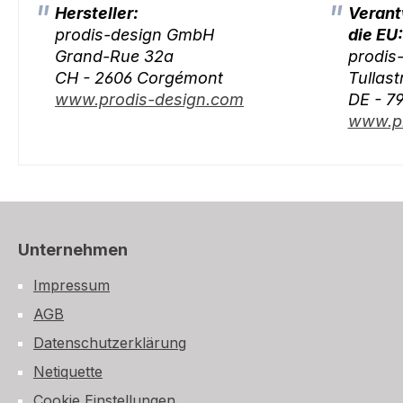
Hersteller:
Verant
prodis-design GmbH
die EU:
Grand-Rue 32a
prodis
CH - 2606 Corgémont
Tullast
www.prodis-design.com
DE - 7
www.pr
Unternehmen
Impressum
AGB
Datenschutzerklärung
Netiquette
Cookie Einstellungen