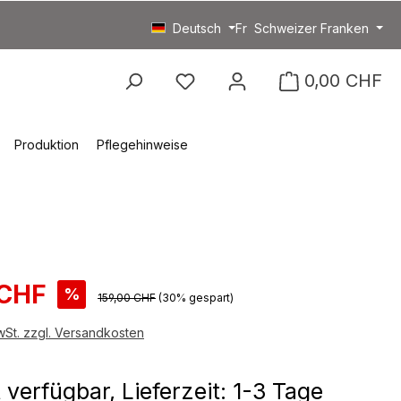
Deutsch
Fr
Schweizer Franken
Du hast 0 Produkte auf
0,00 CHF
Produktion
Pflegehinweise
spreis:
 CHF
%
Regulärer Preis:
159,00 CHF
(30% gespart)
MwSt. zzgl. Versandkosten
 verfügbar, Lieferzeit: 1-3 Tage