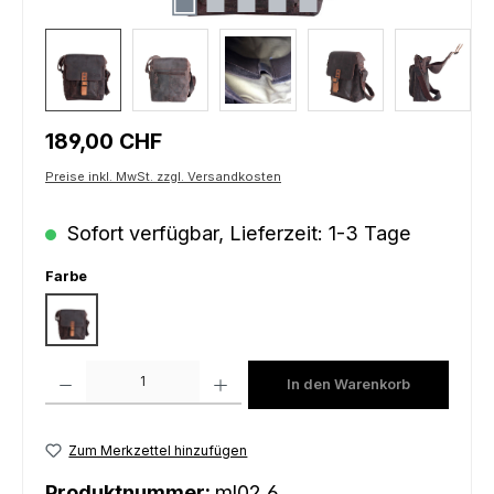
Regulärer Preis:
189,00 CHF
Preise inkl. MwSt. zzgl. Versandkosten
Sofort verfügbar, Lieferzeit: 1-3 Tage
auswählen
Farbe
antico brown
Produkt Anzahl: Gib den gewünschten Wert ein oder benutze die Schaltfl
In den Warenkorb
Zum Merkzettel hinzufügen
Produktnummer:
ml02.6