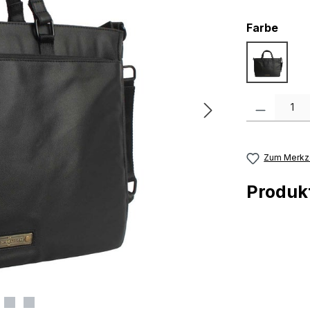
ausw
Farbe
black
Produkt Anzah
Zum Merkze
Produ