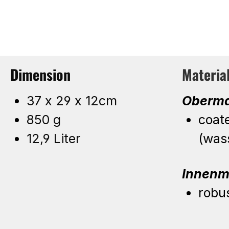
Dimension
Materia
37 x 29 x 12cm
Oberma
850 g
coat
12,9 Liter
(was
Innenm
robu