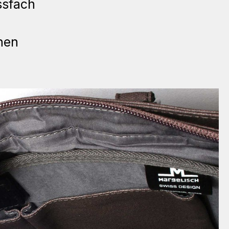
ssfach
nen