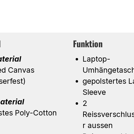
l
Funktion
terial
Laptop-
ed Canvas
Umhängetasch
serfest)
gepolstertes 
Sleeve
aterial
2
stes Poly-Cotton
Reissverschlu
r aussen