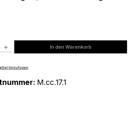
ählen
l: Gib den gewünschten Wert ein oder benutze die Schaltflächen u
In den Warenkorb
ttel hinzufügen
ktnummer:
M.cc.17.1