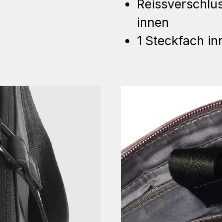
Reissverschlu
innen
1 Steckfach in