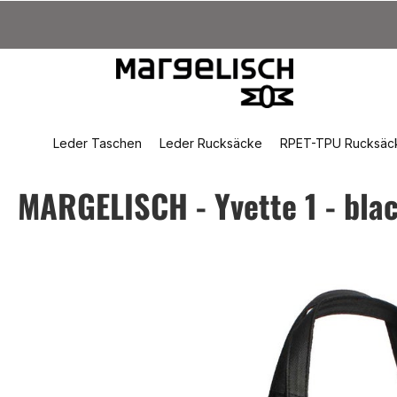
um Hauptinhalt springen
Zur Suche springen
Zur Hauptnavigation springen
Leder Taschen
Leder Rucksäcke
RPET-TPU Rucksäc
MARGELISCH - Yvette 1 - bla
Bildergalerie überspringen