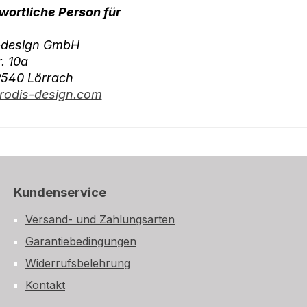
wortliche Person für
-design GmbH
r. 10a
9540 Lörrach
odis-design.com
Kundenservice
Versand- und Zahlungsarten
Garantiebedingungen
Widerrufsbelehrung
Kontakt