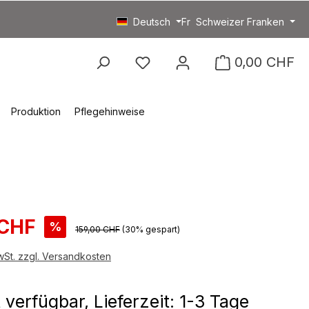
Deutsch
Fr
Schweizer Franken
Du hast 0 Produkte auf
0,00 CHF
Produktion
Pflegehinweise
spreis:
 CHF
%
Regulärer Preis:
159,00 CHF
(30% gespart)
MwSt. zzgl. Versandkosten
 verfügbar, Lieferzeit: 1-3 Tage