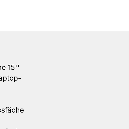
e 15''
Laptop-
ssfäche