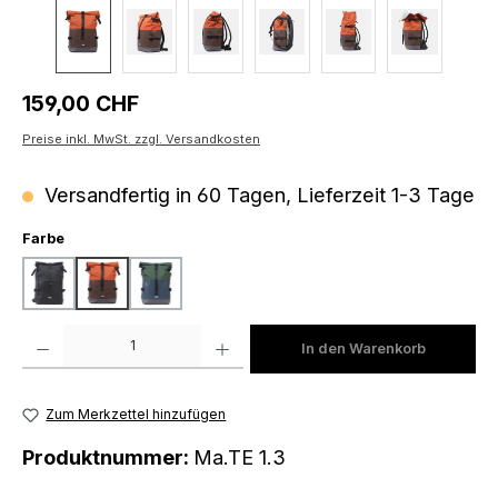
Regulärer Preis:
159,00 CHF
Preise inkl. MwSt. zzgl. Versandkosten
Versandfertig in 60 Tagen, Lieferzeit 1-3 Tage
auswählen
Farbe
black
brown-orange
petrol-dark green
Produkt Anzahl: Gib den gewünschten Wert ein oder benutze die Schaltfläch
In den Warenkorb
Zum Merkzettel hinzufügen
Produktnummer:
Ma.TE 1.3