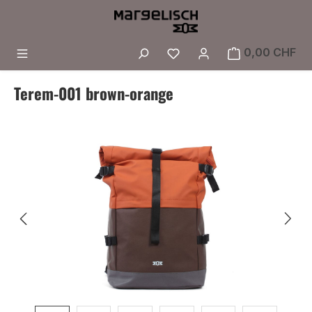
Zum Hauptinhalt springen
Du hast 0 Produkte a
0,00 CHF
Terem-001 brown-orange
Bildergalerie überspringen